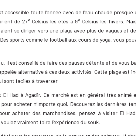
est accessible toute l’année avec de l’eau chaude presque
ient de 27° Celsius les étés à 9° Celsius les hivers. Mais
aient se diriger vers une plage avec plus de vagues et de
Des sports comme le football aux cours de yoga, vous pou
u, il est conseillé de faire des pauses détente et de vous b
lée alternative à ces deux activités. Cette plage est inc
ui sont faciles à traverser.
t El Had à Agadir. Ce marché est en général très animé et
l pour acheter n’importe quoi. Découvrez les dernières t
ur acheter des marchandises, pensez à visiter El Had, c’
 voulez vraiment faire l’expérience du souk.