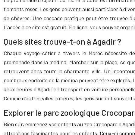
La promenade d’Agadir, Corniche la Côte, est un endroit 
flamants roses. Les gens peuvent aussi participer à divers
de chèvres. Une cascade pratique peut être trouvée à ce
L’accès à ce site est gratuit. En ligne, vous pouvez organ
Quels sites trouve-t-on à Agadir ?
Chaque voyage côtier à travers le Maroc nécessite de
promenade dans la médina. Marcher sur la plage, ce que 
retrouvent dans toute la charmante ville. Un incontour
nombreux endroits de la médina peuvent être explorés. L
deux heures d’Agadir en transport en voiture personnelle.
Comme d’autres villes côtières, les gens surfent souven
Explorer le parc zoologique Crocopar
Bien sûr, emmenez vos enfants au zoo Crocoparc d’Agadir,
attractions fascinantes pour les enfants. Ceux-ci compren