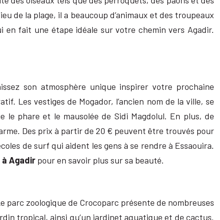
ite des oiseaux tels que des perroquets, des paons et des
 lieu de la plage, il a beaucoup d’animaux et des troupeaux
i en fait une étape idéale sur votre chemin vers Agadir.
aissez son atmosphère unique inspirer votre prochaine
f. Les vestiges de Mogador, l’ancien nom de la ville, se
e le phare et le mausolée de Sidi Magdolul. En plus, de
rme. Des prix à partir de 20 € peuvent être trouvés pour
coles de surf qui aident les gens à se rendre à Essaouira.
 à Agadir
pour en savoir plus sur sa beauté.
s. Le parc zoologique de Crocoparc présente de nombreuses
din tropical, ainsi qu’un jardinet aquatique et de cactus.