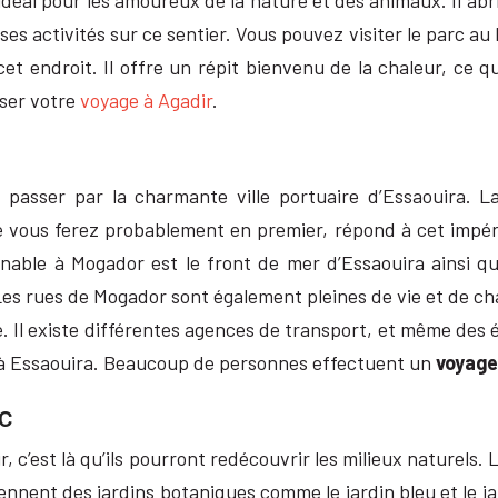
idéal pour les amoureux de la nature et des animaux. Il abr
es activités sur ce sentier. Vous pouvez visiter le parc au
t endroit. Il offre un répit bienvenu de la chaleur, ce qu
iser votre
voyage à Agadir
.
 passer par la charmante ville portuaire d’Essaouira. L
vous ferez probablement en premier, répond à cet impérati
nable à Mogador est le front de mer d’Essaouira ainsi qu
es rues de Mogador sont également pleines de vie et de cha
 Il existe différentes agences de transport, et même des é
t à Essaouira. Beaucoup de personnes effectuent un
voyage
c
 c’est là qu’ils pourront redécouvrir les milieux naturel
nent des jardins botaniques comme le jardin bleu et le jar