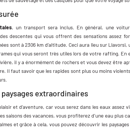
ets de sauvetage et des casques pour que votre voyage soit 
ssurée
tales
, un transport sera inclus. En général, une voitu
e des descentes qui vous offrent des sensations assez for
ées sont à 2306 km d’altitude. Ceci aura lieu sur Llavorsi, 
ames qui vous seront très utiles lors de votre rafting. En 
a rivière, il y a énormément de rochers et vous devez être ap
. Il faut savoir que les rapides sont plus ou moins violents
urs.
e paysages extraordinaires
aisir et d’aventure, car vous serez dans les eaux assez vi
 des saisons des vacances, vous profiterez d’une eau plus 
calmes et grâce à cela, vous pouvez découvrir les paysages