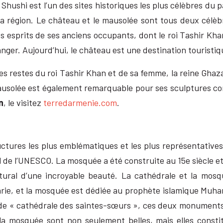
Shushi est l’un des sites historiques les plus célèbres du pay
 la région. Le château et le mausolée sont tous deux célè
es esprits de ses anciens occupants, dont le roi Tashir Kha
nger. Aujourd’hui, le château est une destination touristi
les restes du roi Tashir Khan et de sa femme, la reine Ghaz
ausolée est également remarquable pour ses sculptures co
n
, le visitez
terredarmenie.com
.
tures les plus emblématiques et les plus représentatives 
al de l’UNESCO. La mosquée a été construite au 15e siècle 
ural d’une incroyable beauté. La cathédrale et la mosqu
Marie, et la mosquée est dédiée au prophète islamique Muha
de « cathédrale des saintes-sœurs », ces deux monuments 
la mosquée sont non seulement belles, mais elles constit